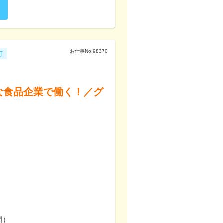
お仕事No.
98370
可
な食品企業で働く！／グ
！


間）