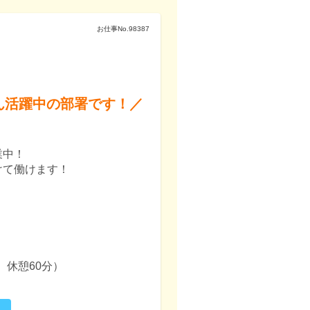
お仕事No.
98387
ん活躍中の部署です！／
業中！
けて働けます！


時間、休憩60分）