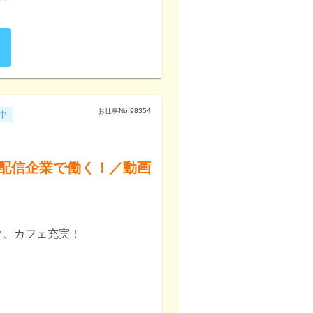
お仕事No.
98354
中
配信企業で働く！／動画
！
ク、カフェ充実！