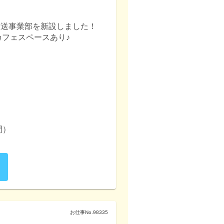
楽放送事業部を新設しました！
フェスペースあり♪


お仕事No.
98335