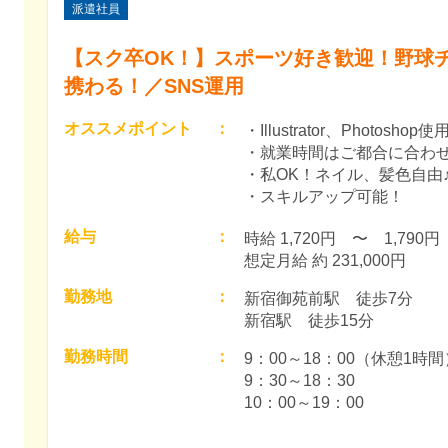
派遣社員
【スク卒OK！】スポーツ好き歓迎！野球
携わる！／SNS運用
オススメポイント
：
・Illustrator、Photos
・就業時間はご都合に合わ
・私OK！ネイル、髪色自由
・スキルアップ可能！
給与
：
時給 1,720円　〜　1,790円　
想定月給 約 231,000円
勤務地
：
新宿御苑前駅　徒歩7分

新宿駅　徒歩15分
勤務時間
：
9：00～18：00（休憩1時間）
9：30～18：30

10：00～19：00