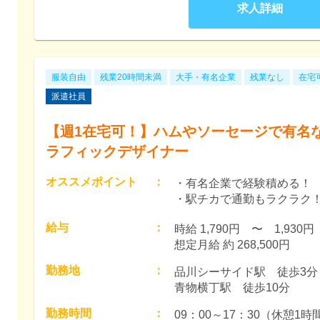
求人詳細
服装自由
残業20時間未満
大手・有名企業
残業なし
在宅
派遣社員
【週1在宅可！】ハムやソーセージで有名
ラフィックデザイナー
オススメポイント
：
・有名企業で経験積める！
・駅チカで通勤もラクラク
給与
：
時給 1,790円　〜　1,930円　
想定月給 約 268,500円
勤務地
：
品川シーサイド駅　徒歩3分

青物横丁駅　徒歩10分
勤務時間
：
09：00～17：30（休憩1時