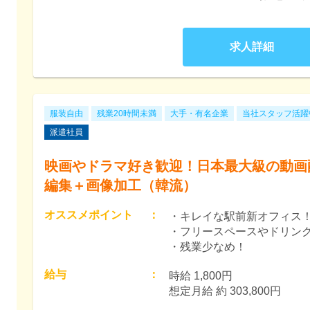
求人詳細
服装自由
残業20時間未満
大手・有名企業
当社スタッフ活躍
派遣社員
映画やドラマ好き歓迎！日本最大級の動画
編集＋画像加工（韓流）
オススメポイント
：
・キレイな駅前新オフィス
・フリースペースやドリン
・残業少なめ！
給与
：
時給 1,800円　

想定月給 約 303,800円