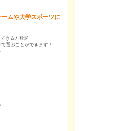
チームや大学スポーツに
hop使用できる方歓迎！
せて選ぶことができます！
♪



