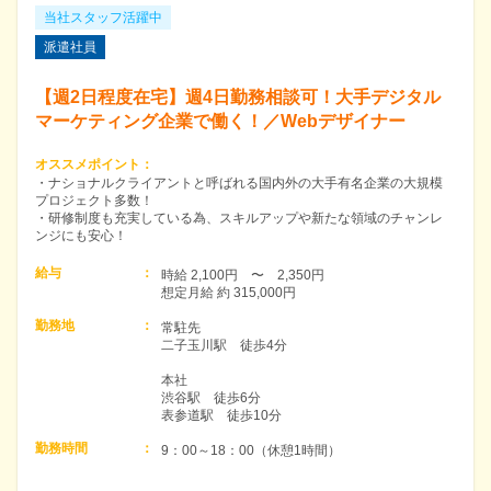
当社スタッフ活躍中
派遣社員
【週2日程度在宅】週4日勤務相談可！大手デジタル
マーケティング企業で働く！／Webデザイナー
オススメポイント
：
・ナショナルクライアントと呼ばれる国内外の大手有名企業の大規模
プロジェクト多数！
・研修制度も充実している為、スキルアップや新たな領域のチャンレ
ンジにも安心！
給与
：
時給 2,100円　〜　2,350円　

想定月給 約 315,000円
勤務地
：
常駐先

二子玉川駅　徒歩4分

本社

渋谷駅　徒歩6分

表参道駅　徒歩10分
勤務時間
：
9：00～18：00（休憩1時間）