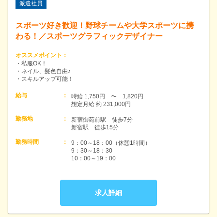
派遣社員
スポーツ好き歓迎！野球チームや大学スポーツに携
わる！／スポーツグラフィックデザイナー
オススメポイント
：
・私服OK！
・ネイル、髪色自由♪
・スキルアップ可能！
給与
：
時給 1,750円　〜　1,820円　

想定月給 約 231,000円
勤務地
：
新宿御苑前駅　徒歩7分

新宿駅　徒歩15分
勤務時間
：
9：00～18：00（休憩1時間）

9：30～18：30

10：00～19：00
求人詳細