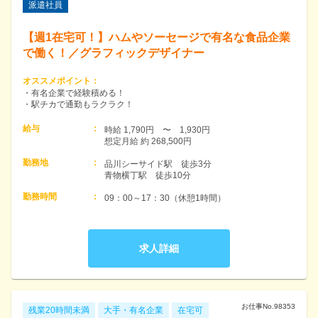
派遣社員
【週1在宅可！】ハムやソーセージで有名な食品企業
で働く！／グラフィックデザイナー
オススメポイント
：
・有名企業で経験積める！
・駅チカで通勤もラクラク！
給与
：
時給 1,790円　〜　1,930円　

想定月給 約 268,500円
勤務地
：
品川シーサイド駅　徒歩3分

青物横丁駅　徒歩10分
勤務時間
：
09：00～17：30（休憩1時間）
求人詳細
お仕事No.
98353
残業20時間未満
大手・有名企業
在宅可