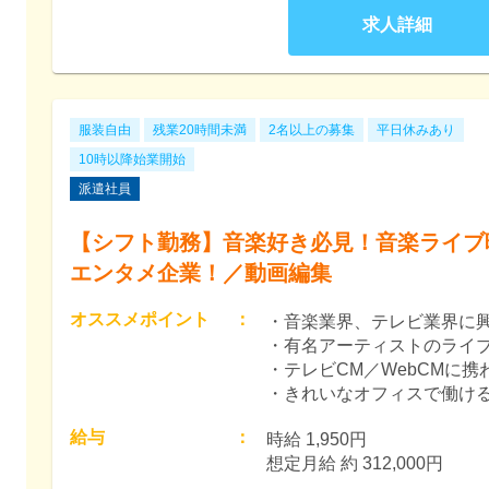
求人詳細
服装自由
残業20時間未満
2名以上の募集
平日休みあり
10時以降始業開始
派遣社員
【シフト勤務】音楽好き必見！音楽ライブ
エンタメ企業！／動画編集
オススメポイント
：
・音楽業界、テレビ業界に
・有名アーティストのライ
・テレビCM／WebCMに携
・きれいなオフィスで働け
給与
：
時給 1,950円　

想定月給 約 312,000円