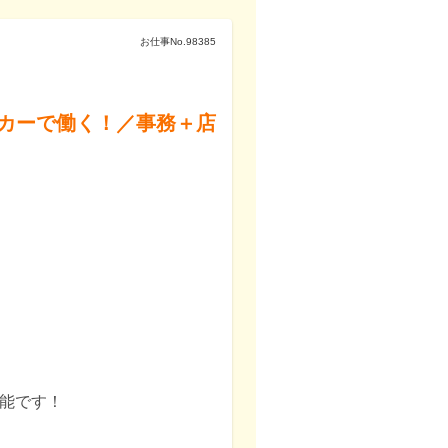
お仕事No.
98385
カーで働く！／事務＋店
！
！
可能です！