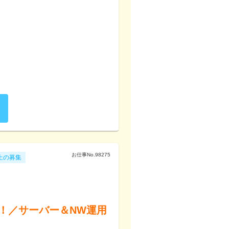
お仕事No.
98275
上の募集
業！／サーバー＆NW運用