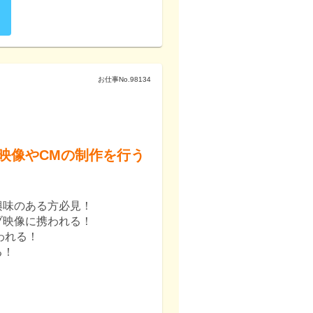
お仕事No.
98134
映像やCMの制作を行う
興味のある方必見！
ブ映像に携われる！
われる！
る！