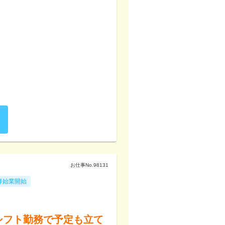
お仕事No.
98131
降始業開始
シフト勤務で予定も立て