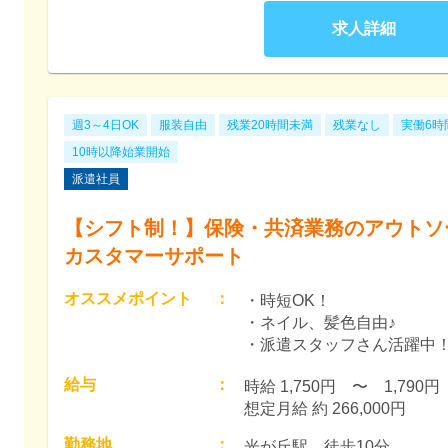
求人詳細
週3～4日OK
服装自由
残業20時間未満
残業なし
実働6時
10時以降始業開始
派遣社員
【シフト制！】保険・共済業務のアウトソ
カスタマーサポート
オススメポイント
：
・時短OK！
・ネイル、髪色自由♪
・派遣スタッフさん活躍中
給与
：
時給 1,750円　〜　1,790円　
想定月給 約 266,000円
勤務地
：
光が丘駅　徒歩10分