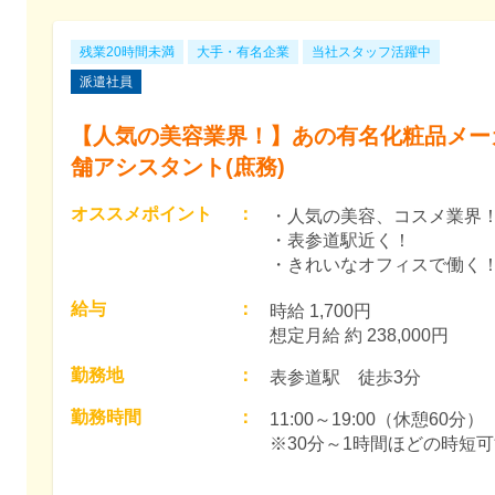
残業20時間未満
大手・有名企業
当社スタッフ活躍中
派遣社員
【人気の美容業界！】あの有名化粧品メー
舗アシスタント(庶務)
オススメポイント
：
・人気の美容、コスメ業界
・表参道駅近く！
・きれいなオフィスで働く
給与
：
時給 1,700円　

想定月給 約 238,000円
勤務地
：
表参道駅　徒歩3分
勤務時間
：
11:00～19:00（休憩60分）

※30分～1時間ほどの時短