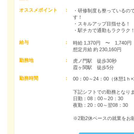
オススメポイント
：
・研修制度も整っているの
す！
・スキルアップ目指せる！
・駅チカで通勤もラクラク
給与
：
時給 1,370円　〜　1,740円　
想定月給 約 230,160円
勤務地
：
虎ノ門駅　徒歩30秒

霞ヶ関駅　徒歩5分
勤務時間
：
00：00～24：00（休憩1ｈ×
下記シフトでの勤務となりま
日勤：08：00～20：30

夜勤：20：00～翌08：30

※2勤2休ベースの就業をお