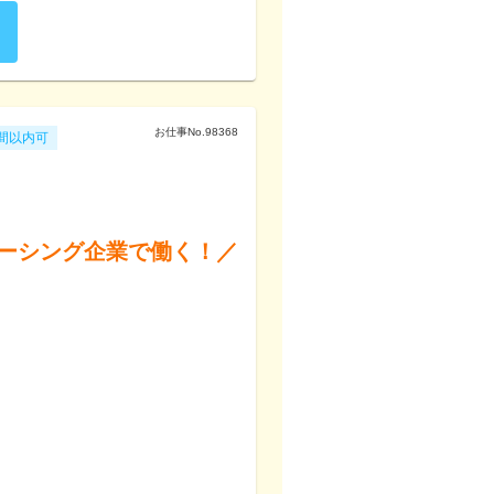
お仕事No.
98368
間以内可
ーシング企業で働く！／
！

