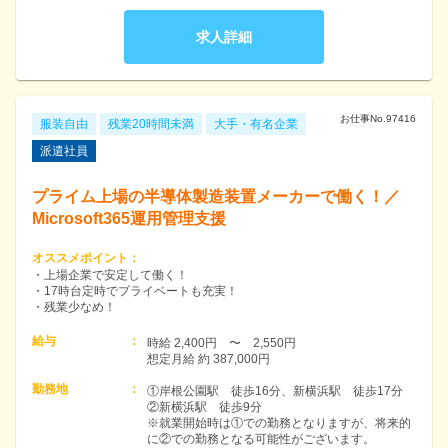
求人詳細
お仕事No.
97416
服装自由
残業20時間未満
大手・有名企業
派遣社員
プライム上場の半導体製造装置メーカーで働く！／
Microsoft365運用管理支援
オススメポイント
：
・上場企業で安定して働く！
・17時台定時でプライベートも充実！
・残業少なめ！
給与
：
時給 2,400円　〜　2,550円　

想定月給 約 387,000円
勤務地
：
①岸根公園駅　徒歩16分、新横浜駅　徒歩17分

②新横浜駅　徒歩9分　

※就業開始時は①での勤務となりますが、将来的
に②での勤務となる可能性がございます。