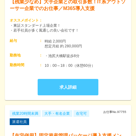
【残業少なめ】大手企業との取引多数！IT系アウトソ
ーサー企業でのお仕事／M365導入支援
オススメポイント
：
・東証スタンダード上場企業！
・若手社員が多く風通しの良い会社です！
給与
：
時給 2,000円　

想定月給 約 280,000円
勤務地
：
・池尻大橋駅徒歩8分
勤務時間
：
求人詳細
お仕事No.
97755
残業20時間未満
大手・有名企業
在宅可
派遣社員
【在宅併用】固定資産管理パッケージ導入支援メン