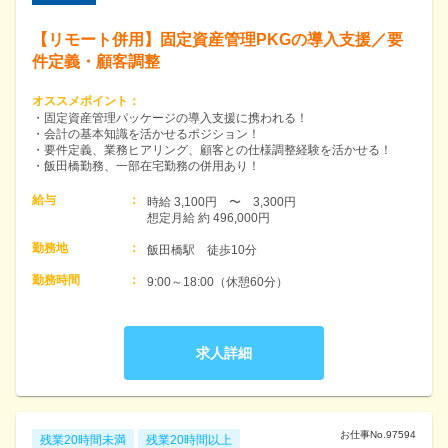
【リモート併用】固定資産管理PKGの導入支援／要
件定義・顧客調整
オススメポイント
：
・固定資産管理パッケージの導入支援に携われる！
・会計の基本知識を活かせるポジション！
・要件定義、業務ヒアリング、顧客との仕様調整経験を活かせる！
・飯田橋勤務、一部在宅勤務の併用あり！
給与
：
時給 3,100円　〜　3,300円　

想定月給 約 496,000円
勤務地
：
飯田橋駅　徒歩10分
勤務時間
：
9:00～18:00（休憩60分）
求人詳細
お仕事No.
97594
残業20時間未満
残業20時間以上