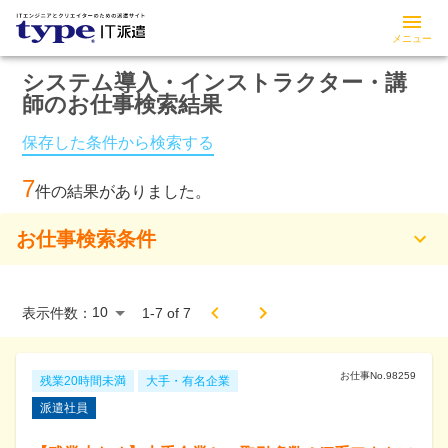
メニュー
システム導入・インストラクター・講
師の
お仕事検索結果
保存した条件から検索する
7
件の結果がありました。
お仕事検索条件
表示件数：
1
-
7
of
7
お仕事No.
98259
残業20時間未満
大手・有名企業
派遣社員