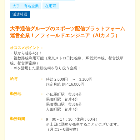
大手・有名企業
在宅可
派遣社員
大手通信グループのスポーツ配信プラットフォーム
運営企業！／フィールドエンジニア（AIカメラ）
オススメポイント
：
・駅から徒歩4分！
・複数路線利用可能（東京メトロ日比谷線、JR総武本線、都営浅草
線、都営新宿線）
・AIを活用した最新技術を取り扱う企業！
給与
：
時給 2,600円　〜　3,100円　

想定月給 約 416,000円
勤務地
：
小伝馬町駅　徒歩4分

馬喰町駅　徒歩4分

馬喰横山駅　徒歩6分

人形町駅　徒歩7分
勤務時間
：
9：00～17：30（休憩：60分）

※土日に勤務が発生することがございます。

（月に3～6回程度）