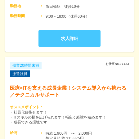
勤務地
：
飯田橋駅　徒歩10分
勤務時間
：
9:00～18:00（休憩60分）
求人詳細
お仕事No.
97123
残業20時間未満
派遣社員
医療×ITを支える成長企業！システム導入から携わる
／テクニカルサポート
オススメポイント
：
・社員化目指せます！
・ITスキルの幅を広げられます！幅広く経験を積めます！
・成長できる環境です！
給与
：
時給 1,900円　〜　2,000円　

想定月給 約 315,875円