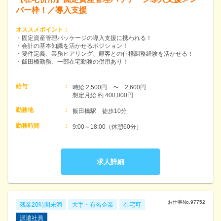
バー枠！／導入支援
オススメポイント
：
・固定資産管理パッケージの導入支援に携われる！
・会計の基本知識を活かせるポジション！
・要件定義、業務ヒアリング、顧客との仕様調整経験を活かせる！
・飯田橋勤務、一部在宅勤務の併用あり！
給与
：
時給 2,500円　〜　2,600円　

想定月給 約 400,000円
勤務地
：
飯田橋駅　徒歩10分
勤務時間
：
9:00～18:00（休憩60分）
求人詳細
お仕事No.
97752
残業20時間未満
大手・有名企業
在宅可
派遣社員