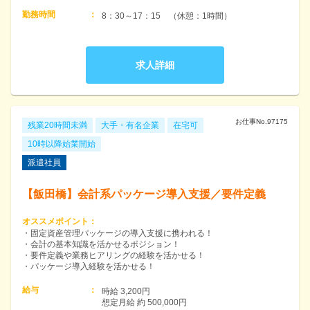
勤務時間
：
8：30～17：15　（休憩：1時間）
求人詳細
お仕事No.
97175
残業20時間未満
大手・有名企業
在宅可
10時以降始業開始
派遣社員
【飯田橋】会計系パッケージ導入支援／要件定義
オススメポイント
：
・固定資産管理パッケージの導入支援に携われる！
・会計の基本知識を活かせるポジション！
・要件定義や業務ヒアリングの経験を活かせる！
・パッケージ導入経験を活かせる！
給与
：
時給 3,200円　

想定月給 約 500,000円