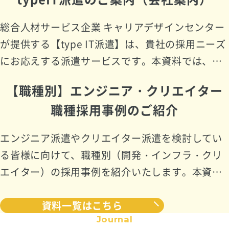
プロジェクト発足で迅速に人材が必要 ・求…
総合人材サービス企業 キャリアデザインセンター
が提供する【type IT派遣】は、貴社の採用ニーズ
にお応えする派遣サービスです。本資料では、当
社サービスの詳細や登録状況、活用事例を詳しく
【職種別】エンジニア・クリエイター
ご紹介しております。 【目次】 ・…
職種採用事例のご紹介
エンジニア派遣やクリエイター派遣を検討してい
る皆様に向けて、職種別（開発・インフラ・クリ
エイター）の採用事例を紹介いたします。本資料
では、派遣サービスの効果的な活用方法や、依頼
資料一覧はこちら
から就業開始までの流れをご確認いただけます。
Journal
…