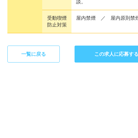
談。
受動喫煙
屋内禁煙 ／ 屋内原則禁
防止対策
一覧に戻る
この求人に応募す