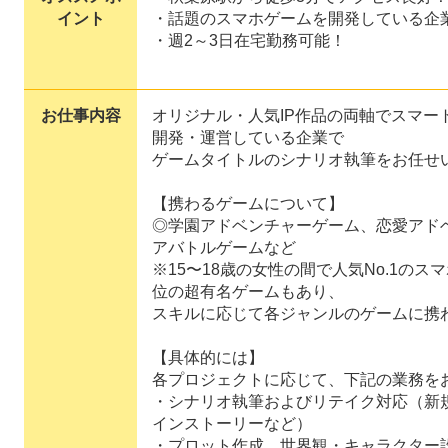
イント
・話題のスマホゲームを開発している企
・週2～3日在宅勤務可能！
お仕事内容
オリジナル・人気IP作品の両軸でスマー
開発・運営している企業で
ゲームタイトルのシナリオ執筆をお任せ
【携わるゲームについて】
◎学園アドベンチャーゲーム、恋愛アド
アバトルゲームなど
※15〜18歳の女性の間で人気No.1の
位の超有名ゲームもあり、
スキルに応じて各ジャンルのゲームに携
【具体的には】
各プロジェクトに応じて、下記の業務を
・シナリオ執筆およびリテイク対応（新
インストーリーなど）
・プロット作成、世界観・キャラクター