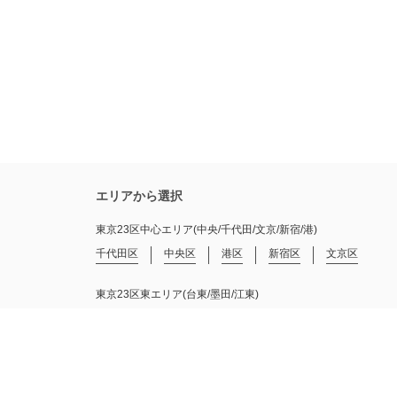
エリアから選択
東京23区中心エリア(中央/千代田/文京/新宿/港)
千代田区
中央区
港区
新宿区
文京区
東京23区東エリア(台東/墨田/江東)
台東区
墨田区
江東区
東京23区南エリア(品川/大田/目黒)
品川区
目黒区
大田区