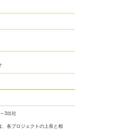
す
2～3出社
は、各プロジェクトの上長と相