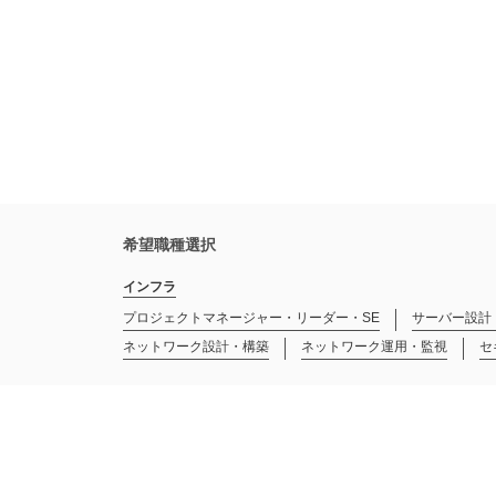
希望職種選択
インフラ
プロジェクトマネージャー・リーダー・SE
サーバー設計
ネットワーク設計・構築
ネットワーク運用・監視
セ
開発
プロジェクトマネージャー・リーダー（業務系）
プロジ
プロジェクトマネージャー・リーダー（その他）
SE・P
SE・PG（その他）
運用・保守開発
PG（テスト・