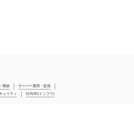
・構築
サーバー運用・監視
キュリティ
社内SE(インフラ)
ェクトマネージャー・リーダー（WEB・スマホ系）
G（業務系）
SE・PG（WEB・スマホ系）
評価）
社内SE(開発)