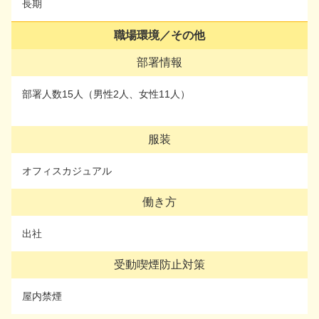
長期
長期
職場環境／その他
職場環境／その他
部署情報
部署情報
部署人数15人（男性2人、女性11人）
部署人数15人（男性2人、女性11人）
服装
服装
オフィスカジュアル
オフィスカジュアル
働き方
働き方
出社
出社
受動喫煙防止対策
受動喫煙防止対策
屋内禁煙
屋内禁煙