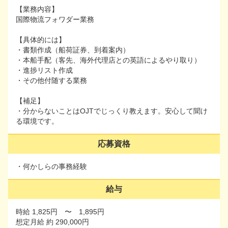
【業務内容】
【業務内容】
国際物流フォワダー業務
国際物流フォワダー業務
【具体的には】
【具体的には】
・書類作成（船荷証券、到着案内）
・書類作成（船荷証券、到着案内）
・本船手配（客先、海外代理店との英語によるやり取り）
・本船手配（客先、海外代理店との英語によるやり取り）
・進捗リスト作成
・進捗リスト作成
・その他付随する業務
・その他付随する業務
【補足】
【補足】
・分からないことはOJTでじっくり教えます。安心して聞け
・分からないことはOJTでじっくり教えます。安心して聞
る環境です。
ける環境です。
応募資格
応募資格
・何かしらの事務経験
・何かしらの事務経験
給与
給与
時給 1,825円 〜 1,895円
時給 1,825円 〜 1,895円
想定月給 約 290,000円
想定月給 約 290,000円