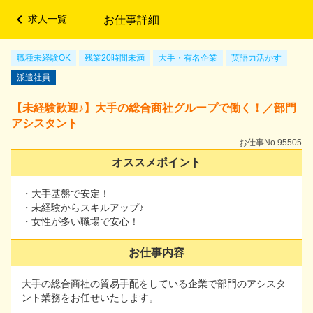
求人一覧
お仕事詳細
メニュー
職種未経験OK
職種未経験OK
残業20時間未満
残業20時間未満
大手・有名企業
大手・有名企業
英語力活かす
英語力活かす
派遣社員
派遣社員
【未経験歓迎♪】大手の総合商社グループで働く！／部門
【未経験歓迎♪】大手の総合商社グループで働く！／部
アシスタント
門アシスタント
お仕事No.95505
お仕事No.95505
オススメポイント
オススメポイント
・大手基盤で安定！
・大手基盤で安定！
・未経験からスキルアップ♪
・未経験からスキルアップ♪
・女性が多い職場で安心！
・女性が多い職場で安心！
お仕事内容
お仕事内容
大手の総合商社の貿易手配をしている企業で部門のアシスタ
大手の総合商社の貿易手配をしている企業で部門のアシス
ント業務をお任せいたします。
タント業務をお任せいたします。