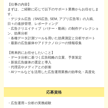
プロモーション活動していただきます
【仕事の内容】
まずは、ご経験に応じて以下のサポート業務からお任せしま
【仕事の内容】
す。
まずは、ご経験に応じて以下のサポート業務からお任せし
・デジタル広告（SNS広告, SEM, アプリ広告等）の入稿、
ます。
日々の進捗管理、レポーティング
・デジタル広告（SNS広告, SEM, アプリ広告等）の入稿、
・広告クリエイティブ（バナー・動画）の制作ディレクショ
日々の進捗管理、レポーティング
ン、効果分析
・広告クリエイティブ（バナー・動画）の制作ディレクシ
・各種データ計測ツールを用いた効果測定と分析サポート
ョン、効果分析
・最新の広告媒体やアドテクノロジーの情報収集
・各種データ計測ツールを用いた効果測定と分析サポート
・最新の広告媒体やアドテクノロジーの情報収集
【将来的にお任せしたいこと】
・データ分析に基づく広告戦略の立案、予算策定
【将来的にお任せしたいこと】
・新規広告媒体の選定と導入
・データ分析に基づく広告戦略の立案、予算策定
・代理店やメディアとの折衝
・新規広告媒体の選定と導入
・AIツールなどを活用した広告運用業務の効率化・高度化
・代理店やメディアとの折衝
・AIツールなどを活用した広告運用業務の効率化・高度化
応募資格
応募資格
・広告運用～分析の実務経験