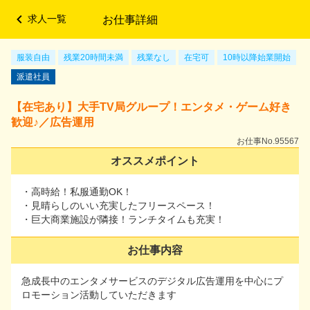
求人一覧
お仕事詳細
メニュー
服装自由
服装自由
残業20時間未満
残業20時間未満
残業なし
残業なし
在宅可
在宅可
10時以降始業開始
10時以降始業開始
派遣社員
派遣社員
【在宅あり】大手TV局グループ！エンタメ・ゲーム好き
歓迎♪／広告運用
【在宅あり】大手TV局グループ！エンタメ・ゲーム好
き歓迎♪／広告運用
お仕事No.95567
お仕事No.95567
オススメポイント
オススメポイント
・高時給！私服通勤OK！
・見晴らしのいい充実したフリースペース！
・高時給！私服通勤OK！
・巨大商業施設が隣接！ランチタイムも充実！
・見晴らしのいい充実したフリースペース！
・巨大商業施設が隣接！ランチタイムも充実！
お仕事内容
お仕事内容
急成長中のエンタメサービスのデジタル広告運用を中心にプ
ロモーション活動していただきます
急成長中のエンタメサービスのデジタル広告運用を中心に