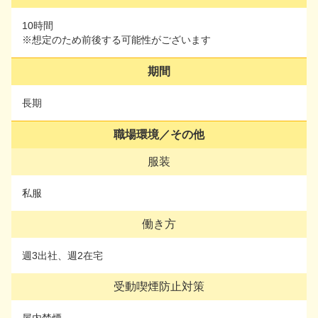
残業時間
10時間
※想定のため前後する可能性がございます
10時間
※想定のため前後する可能性がございます
期間
期間
長期
長期
職場環境／その他
職場環境／その他
服装
服装
私服
私服
働き方
働き方
週3出社、週2在宅
週3出社、週2在宅
受動喫煙防止対策
受動喫煙防止対策