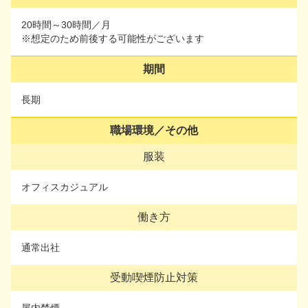
20時間～30時間／月
20時間～30時間／月
※想定のため前後する可能性がございます
※想定のため前後する可能性がございます
期間
期間
長期
長期
職場環境／その他
職場環境／その他
服装
服装
オフィスカジュアル
オフィスカジュアル
働き方
働き方
通常出社
通常出社
受動喫煙防止対策
受動喫煙防止対策