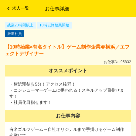
求人一覧
お仕事詳細
メニュー
残業20時間以上
残業20時間以上
10時以降始業開始
10時以降始業開始
派遣社員
派遣社員
【10時始業×有名タイトル】ゲーム制作企業＠横浜／エフ
【10時始業×有名タイトル】ゲーム制作企業＠横浜／エ
ェクトデザイナー
フェクトデザイナー
お仕事No.95832
お仕事No.95832
オススメポイント
オススメポイント
・横浜駅徒歩5分！アクセス抜群！
・横浜駅徒歩5分！アクセス抜群！
・コンシューマーゲームに携われる！スキルアップ目指せま
・コンシューマーゲームに携われる！スキルアップ目指せ
す！
ます！
・社員化目指せます！
・社員化目指せます！
お仕事内容
お仕事内容
有名ゴルフゲーム～自社オリジナルまで手掛けるゲーム制作
有名ゴルフゲーム～自社オリジナルまで手掛けるゲーム制
企業にて
作企業にて