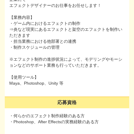
エフェクトデザイナーのお仕事をお任せします！
エフェクトデザイナーのお仕事をお任せします！
【業務内容】
【業務内容】
・ゲーム内におけるエフェクトの制作
・ゲーム内におけるエフェクトの制作
⇒炎など現実にあるエフェクトと架空のエフェクトを制作い
⇒炎など現実にあるエフェクトと架空のエフェクトを制作
ただきます
いただきます
・担当業務における他部署との連携
・担当業務における他部署との連携
・制作スケジュールの管理
・制作スケジュールの管理
※エフェクト制作の進捗状況によって、モデリングやモーシ
※エフェクト制作の進捗状況によって、モデリングやモー
ョンなどのサポート業務も行っていただきます。
ションなどのサポート業務も行っていただきます。
【使用ツール】
【使用ツール】
Maya、Photoshop、Unity 等
Maya、Photoshop、Unity 等
応募資格
応募資格
・何らかのエフェクト制作経験のある方
・何らかのエフェクト制作経験のある方
・Photoshop、After Effectsの実務経験のある方
・Photoshop、After Effectsの実務経験のある方