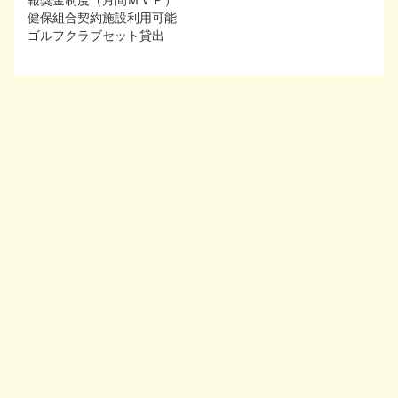
報奨金制度（月間ＭＶＰ）
報奨金制度（月間ＭＶＰ）
健保組合契約施設利用可能
健保組合契約施設利用可能
ゴルフクラブセット貸出
ゴルフクラブセット貸出
一覧に戻る
この求人に応募する