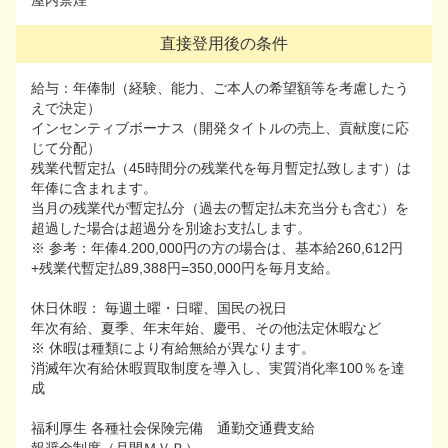
屋内禁煙
屋内禁煙
直接登用後の条件
直接登用後の条件
給与：年俸制（経験、能力、ご本人の希望額等を考慮したう
給与：年俸制（経験、能力、ご本人の希望額等を考慮した
えで決定）
うえで決定）
インセンティブボーナス（開発タイトルの売上、貢献度に応
インセンティブボーナス（開発タイトルの売上、貢献度に
じて分配）
応じて分配）
残業代暫定払（45時間分の残業代を毎月暫定払致します）は
残業代暫定払（45時間分の残業代を毎月暫定払致します）
年俸に含まれます。
は年俸に含まれます。
当月の残業代が暫定払分（過去の暫定払未充当分も含む）を
当月の残業代が暫定払分（過去の暫定払未充当分も含む）
超過した場合は超過分を別途お支払します。
を超過した場合は超過分を別途お支払します。
※ 参考：年俸4.200,000円の方の場合は、基本給260,612円
※ 参考：年俸4.200,000円の方の場合は、基本給260,612円
+残業代暫定払89,388円=350,000円を毎月支給。
+残業代暫定払89,388円=350,000円を毎月支給。
休日休暇： 毎週土曜・日曜、国民の祝日
休日休暇： 毎週土曜・日曜、国民の祝日
年次有給、夏季、年末年始、慶弔、その他法定休暇など
年次有給、夏季、年末年始、慶弔、その他法定休暇など
※ 休暇は種類により有給無給が異なります。
※ 休暇は種類により有給無給が異なります。
消滅年次有給休暇買取制度を導入し、実質消化率100％を達
消滅年次有給休暇買取制度を導入し、実質消化率100％を
成
達成
福利厚生 各種社会保険完備 通勤交通費支給
福利厚生 各種社会保険完備 通勤交通費支給