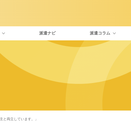
派遣ナビ
派遣コラム
type IT派遣が選ばれる理由
自分にぴったりな職種を探す
エンジニアに役立つトピックス
社員紹介
お友
面談について
一覧から探す
IT・Webの資格
福利厚生について
よく
お仕事開始までの流れ
求人特集
派遣を考えている人向けのコラム
派遣の働き方
業主と両立しています。」