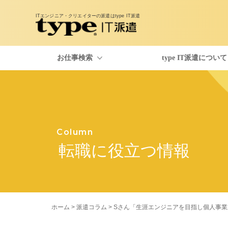
ITエンジニア・クリエイターの派遣は
type IT派遣
お仕事検索
type IT派遣について
お仕事検索
type IT派遣のご紹介
派遣コラム
Column
転職に役立つ情報
ホーム
>
派遣コラム
> Sさん「生涯エンジニアを目指し個人事