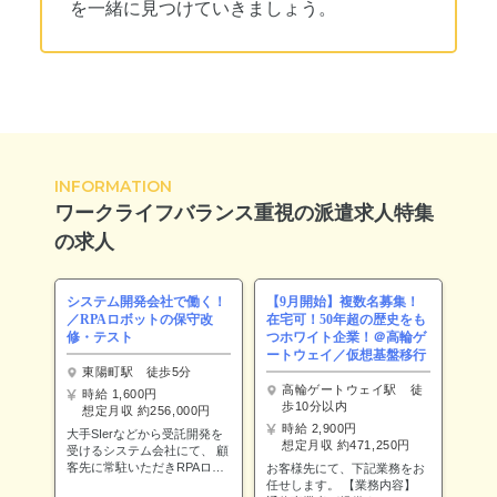
を一緒に見つけていきましょう。
INFORMATION
ワークライフバランス重視の派遣求人特集
の求人
システム開発会社で働く！
【9月開始】複数名募集！
／RPAロボットの保守改
在宅可！50年超の歴史をも
修・テスト
つホワイト企業！＠高輪ゲ
ートウェイ／仮想基盤移行
東陽町駅 徒歩5分
高輪ゲートウェイ駅 徒
時給 1,600円
歩10分以内
想定月収 約256,000円
時給 2,900円
大手SIerなどから受託開発を
想定月収 約471,250円
受けるシステム会社にて、 顧
客先に常駐いただきRPAロボ
お客様先にて、下記業務をお
ットの保守改修・テスト業務
任せします。 【業務内容】