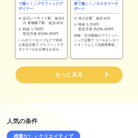
ョン開発において、企画・設
に教えて頂きながらスタート
で働く！／グラフィックデ
業で働く！／カスタマーサ
計・開発・保守までの全般的
し、 慣れてきたら徐々に業務
ザイナー
ポート
なマネジメントをお任せしま
の幅を広げていく予定です！
す。 【業務詳細】 ・Webア
品川シーサイド駅 徒歩3
光が丘駅 徒歩10分
プリケーション開発 ・API開
分 青物横丁駅 徒歩10分
時給 1,750円
発 ・DB処理 ・外部システム
時給 1,790円
想定月収 約266,000円
連携 ・内部ロジックの実装
想定月収 約268,500円
・システム開発の計画策定、
保険・共済業務のアウトソー
資源（ヒト・モノ・カネ）の
ハムやソーセージなどで有名
シング企業で コールセンター
見積り ・進捗管理、納品、リ
な食品企業で グラフィックデ
スタッフとして自動車事故の
リース判定、要員管理 など
ザイナーのお仕事をお任せし
初期対応業務をお任せしま
【補足】 実装は基本的にメ
ます！ 【業務内容】 ・食品
す！ 【業務内容】 ◎電話の対
ンバーが担当しますが、ご経
のパッケージデザイン制作
応 ・事故状況の確認 ・怪我
験のある方にはご自身で手を
（企画立案～入稿データの作
の有無の確認 ・契約内容の確
動かしていただく場面もあり
成） ・POPデザイン、写真画
認と事故の保証内容、今後の
ます。 1案件あたり10人月
像処理 ・バナー制作 ・新商
ご案内 ※必要に応じて代車や
もっと見る
程度までの小規模開発が中心
品のパッケージ撮影に伴う補
修理工場の手配 ・ヒアリング
ですが、案件数が豊富なた
助業務 （サンプルの調理補
内容を報告書にまとめて提出
め、さまざまなサービスに携
助、営業向けサンプルの仕分
・保険会社への連絡 ・その他
わることができます。 昨年
け作業等／年に3回程度・1～
付随する業務 【使用ツール】
は新規サービスの開発を手が
2時間） ・新商品包材の仕分
・Excel ☆補足☆ 1日多い日で
けており、今後は既存システ
け、管理 ・デザイン業務に関
10件程度の電話対応になりま
ムの更改といった大型案件も
する備品の管理（トナー、用
す！
予定しています。 平均開発
紙、ラミネートフィルム等）
期間：3ヶ月～半年程度
・その他付随する業務 【使用
ツール】 OS：Mac ツール：
人気の条件
Illustrator/Photoshop
残業なし × クリエイティブ