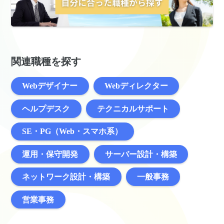
関連職種を探す
Webデザイナー
Webディレクター
ヘルプデスク
テクニカルサポート
SE・PG（Web・スマホ系）
運用・保守開発
サーバー設計・構築
ネットワーク設計・構築
一般事務
営業事務