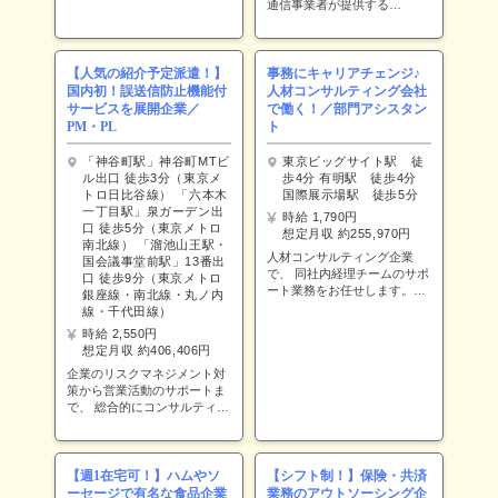
をお願い致します。 【業務内
通信事業者が提供する
容】 ・RPAロボットの保守改
VMwareベースのクラウド環
修・テスト 使用ツール：
境を利用している顧客システ
Excel（VBA）
ムを対象に、 後継基盤への移
行提案支援および基本設計、
【人気の紹介予定派遣！】
事務にキャリアチェンジ♪
フィジビリティ検証を実施す
国内初！誤送信防止機能付
人材コンサルティング会社
る案件です。 通信事業者側の
サービスを展開企業／
で働く！／部門アシスタン
別チームが顧客向けの移行提
PM・PL
ト
案および移行方式の選定を行
うため、 本ポジションでは、
「神谷町駅」神谷町MTビ
東京ビッグサイト駅 徒
その提案内容をベースに顧客
ル出口 徒歩3分（東京メ
歩4分 有明駅 徒歩4分
環境に合わせた提案内容のカ
トロ日比谷線） 「六本木
国際展示場駅 徒歩5分
スタマイズや設計対応を担当
一丁目駅」泉ガーデン出
時給 1,790円
いただきます。 -担当範囲
口 徒歩5分（東京メトロ
想定月収 約255,970円
・VMware基盤の現行環境
南北線） 「溜池山王駅・
から後継環境への移行方式の
人材コンサルティング企業
国会議事堂前駅」13番出
検討 ・移行に伴う基本設計
で、 同社内経理チームのサポ
口 徒歩9分（東京メトロ
対応 ・顧客環境に合わせた
ート業務をお任せします。
銀座線・南北線・丸ノ内
提案内容のカスタマイズ ・
【業務内容】 〇入金確認
線・千代田線）
手順書に基づいた移行作業対
(例) 入金チェック業務 〇受注
時給 2,550円
応 ※通信事業者クラウドを利
確認 (例) 契約書チェック、
想定月収 約406,406円
用している顧客は約1,000社あ
支払い方法のチェック 〇資料
り、2027年3月にEOSを迎え
企業のリスクマネジメント対
のファイリング (例)領収
る大規模プロジェクトです。
策から営業活動のサポートま
証、申込書、顧客名簿、各種
で、 総合的にコンサルティン
申請書など 〇その他付随する
グしている取得特許60に及ぶ
業務 領収証発行、請求書発行
知的財産ビジネスのオンリー
★難しい専門知識は不要です
ワン企業で 下記業務をお任せ
★ 【ツール】 ・Excel、
します。 【案件概要】 自社
Word、専用システム 【ポイ
【週1在宅可！】ハムやソ
【シフト制！】保険・共済
Webサービスのアプリケーシ
ント】 就業当初はOJTで丁寧
ーセージで有名な食品企業
業務のアウトソーシング企