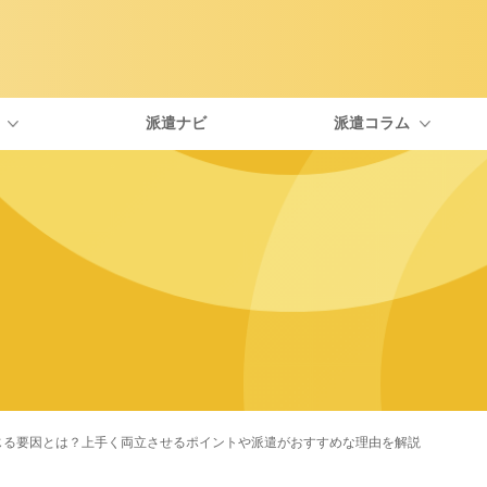
派遣ナビ
派遣コラム
type IT派遣が選ばれる理由
自分にぴったりな職種を探す
エンジニアに役立つトピックス
社員紹介
お友
面談について
一覧から探す
IT・Webの資格
福利厚生について
よく
お仕事開始までの流れ
求人特集
派遣を考えている人向けのコラム
派遣の働き方
じる要因とは？上手く両立させるポイントや派遣がおすすめな理由を解説