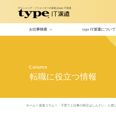
ITエンジニア・クリエイターの派遣は
type IT派遣
お仕事検索
type IT派遣について
お仕事検索
type IT派遣のご紹介
派遣コラム
Column
転職に役立つ情報
ホーム
>
派遣コラム
> 「子育てと仕事の両立はしんどい」と感