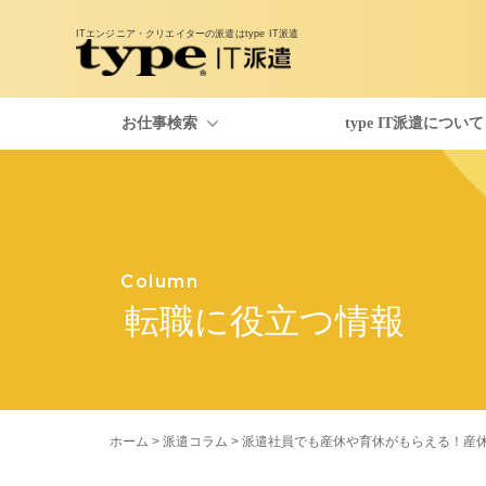
ITエンジニア・クリエイターの派遣は
type IT派遣
お仕事検索
type IT派遣について
お仕事検索
type IT派遣のご紹介
派遣コラム
Column
転職に役立つ情報
ホーム
>
派遣コラム
> 派遣社員でも産休や育休がもらえる！産