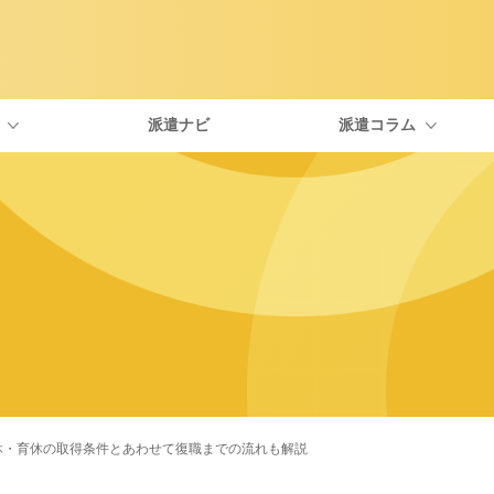
派遣ナビ
派遣コラム
type IT派遣が選ばれる理由
自分にぴったりな職種を探す
エンジニアに役立つトピックス
社員紹介
お友
面談について
一覧から探す
IT・Webの資格
福利厚生について
よく
お仕事開始までの流れ
求人特集
派遣を考えている人向けのコラム
派遣の働き方
休・育休の取得条件とあわせて復職までの流れも解説