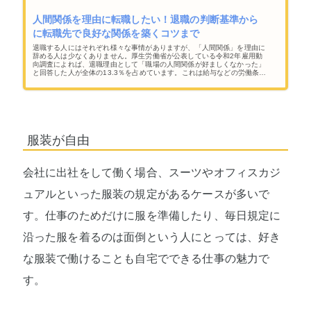
人間関係を理由に転職したい！退職の判断基準から
に転職先で良好な関係を築くコツまで
退職する人にはそれぞれ様々な事情がありますが、「人間関係」を理由に
辞める人は少なくありません。厚生労働省が公表している令和2年雇用動
向調査によれば、退職理由として「職場の人間関係が好ましくなかった」
と回答した人が全体の13.3％を占めています。これは給与などの労働条件
や、仕事内容に関わる理由よりも多い割合で、人間関係を理由に退職を決
めることは珍しくないということが分かります。
服装が自由
会社に出社をして働く場合、スーツやオフィスカジ
ュアルといった服装の規定があるケースが多いで
す。仕事のためだけに服を準備したり、毎日規定に
沿った服を着るのは面倒という人にとっては、好き
な服装で働けることも自宅でできる仕事の魅力で
す。